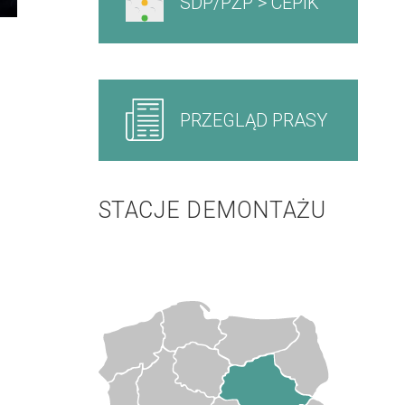
SDP/PZP > CEPIK
PRZEGLĄD PRASY
STACJE DEMONTAŻU