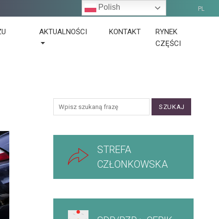
Polish
PL
ŻU
AKTUALNOŚCI
KONTAKT
RYNEK
CZĘŚCI
SZUKAJ
STREFA
CZŁONKOWSKA