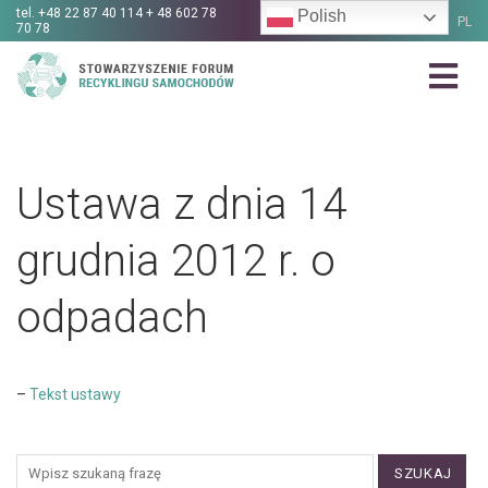
tel.
+48 22 87 40 114 + 48 602 78
Polish
PL
70 78
Ustawa z dnia 14
grudnia 2012 r. o
odpadach
–
Tekst ustawy
SZUKAJ