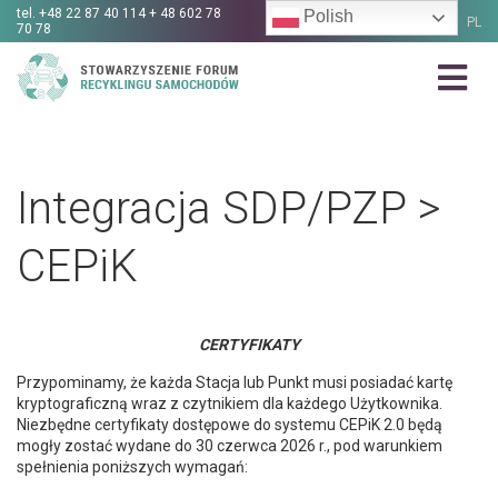
tel.
+48 22 87 40 114 + 48 602 78
Polish
PL
70 78
Integracja SDP/PZP >
CEPiK
CERTYFIKATY
Przypominamy, że każda Stacja lub Punkt musi posiadać kartę
kryptograficzną wraz z czytnikiem dla każdego Użytkownika.
Niezbędne certyfikaty dostępowe do systemu CEPiK 2.0 będą
mogły zostać wydane do 30 czerwca 2026 r., pod warunkiem
spełnienia poniższych wymagań: