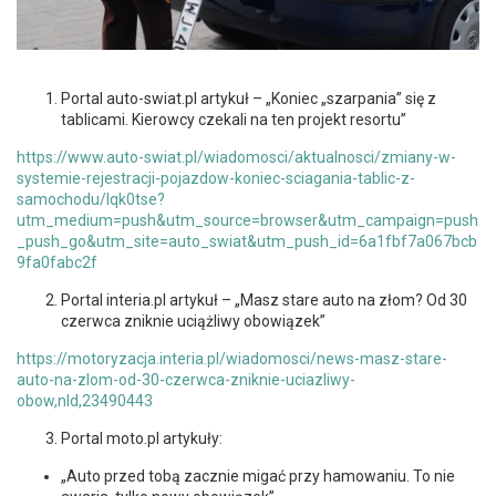
Portal auto-swiat.pl artykuł – „Koniec „szarpania” się z
tablicami. Kierowcy czekali na ten projekt resortu”
https://www.auto-swiat.pl/wiadomosci/aktualnosci/zmiany-w-
systemie-rejestracji-pojazdow-koniec-sciagania-tablic-z-
samochodu/lqk0tse?
utm_medium=push&utm_source=browser&utm_campaign=push
_push_go&utm_site=auto_swiat&utm_push_id=6a1fbf7a067bcb
9fa0fabc2f
Portal interia.pl artykuł – „Masz stare auto na złom? Od 30
czerwca zniknie uciążliwy obowiązek”
https://motoryzacja.interia.pl/wiadomosci/news-masz-stare-
auto-na-zlom-od-30-czerwca-zniknie-uciazliwy-
obow,nId,23490443
Portal moto.pl artykuły:
„Auto przed tobą zacznie migać przy hamowaniu. To nie