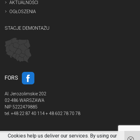
AKTUALNOŚCI
OGŁOSZENIA
STACJE DEMONTAŻU
FORS
Al. Jerozolimskie 202
02-486 WARSZAWA
NIP 5222479885
tel.
+48 22 87 40 114 + 48 602 78 70 78
Cookies help us deliver our services. By using our