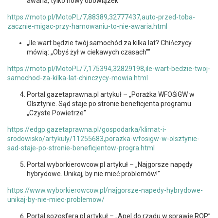
awaria, tylko nowy obowiązek”
https://moto.pl/MotoPL/7,88389,32777437,auto-przed-toba-
zacznie-migac-przy-hamowaniu-to-nie-awaria.html
„Ile wart będzie twój samochód za kilka lat? Chińczycy
mówią: „Obyś żył w ciekawych czasach””
https://moto.pl/MotoPL/7,175394,32829198,ile-wart-bedzie-twoj-
samochod-za-kilka-lat-chinczycy-mowia.html
Portal gazetaprawna.pl artykuł – „Porażka WFOŚiGW w
Olsztynie. Sąd staje po stronie beneficjenta programu
„Czyste Powietrze”
https://edgp.gazetaprawna.pl/gospodarka/klimat-i-
srodowisko/artykuly/11255683,porazka-wfosigw-w-olsztynie-
sad-staje-po-stronie-beneficjentow-progra.html
Portal wyborkierowcow.pl artykuł – „Najgorsze napędy
hybrydowe. Unikaj, by nie mieć problemów!”
https://www.wyborkierowcow.pl/najgorsze-napedy-hybrydowe-
unikaj-by-nie-miec-problemow/
Portal sozosfera.pl artykuł – „Apel do rządu w sprawie ROP”