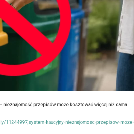
ny – nieznajomość przepisów może kosztować więcej niż sama
kuly/11244997,system-kaucyjny-nieznajomosc-przepisow-moze