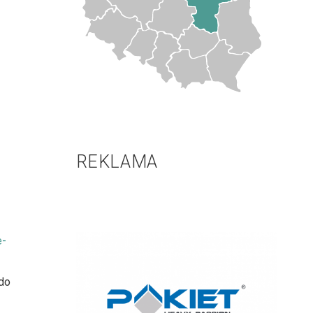
REKLAMA
e-
 do