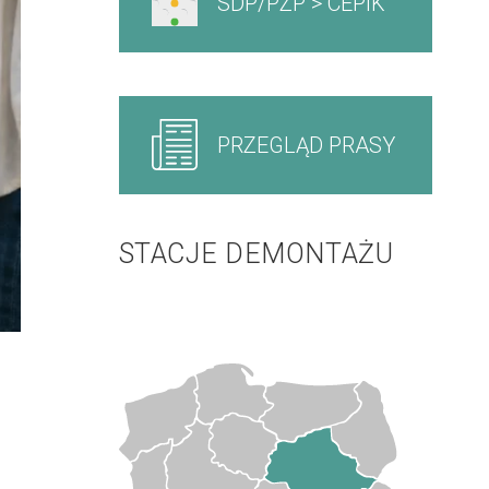
SDP/PZP > CEPIK
PRZEGLĄD PRASY
STACJE DEMONTAŻU
-