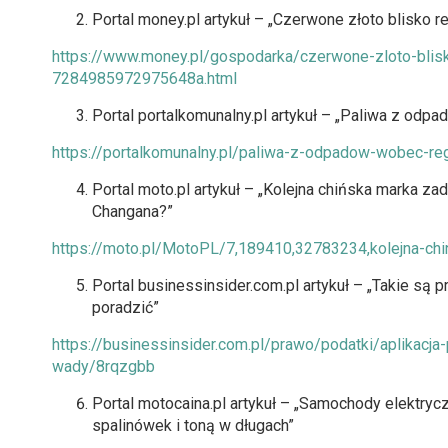
Portal money.pl artykuł – „Czerwone złoto blisko r
https://www.money.pl/gospodarka/czerwone-zloto-blisk
7284985972975648a.html
Portal portalkomunalny.pl artykuł – „Paliwa z od
https://portalkomunalny.pl/paliwa-z-odpadow-wobec-r
Portal moto.pl artykuł – „Kolejna chińska marka za
Changana?”
https://moto.pl/MotoPL/7,189410,32783234,kolejna-chi
Portal businessinsider.com.pl artykuł – „Takie są
poradzić”
https://businessinsider.com.pl/prawo/podatki/aplikacj
wady/8rqzgbb
Portal motocaina.pl artykuł – „Samochody elektrycz
spalinówek i toną w długach”