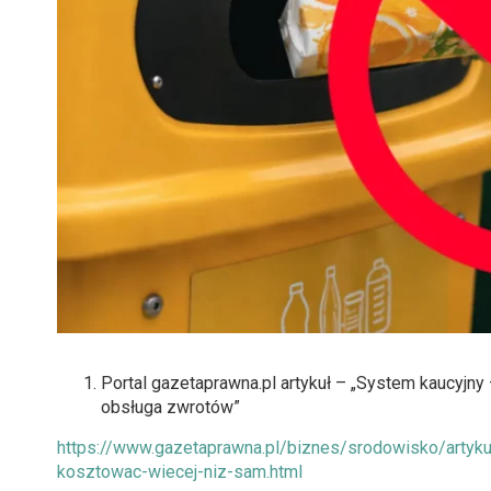
Portal gazetaprawna.pl artykuł – „System kaucyj
obsługa zwrotów”
https://www.gazetaprawna.pl/biznes/srodowisko/arty
kosztowac-wiecej-niz-sam.html