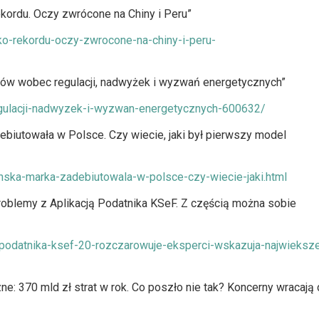
ekordu. Oczy zwrócone na Chiny i Peru”
o-rekordu-oczy-zwrocone-na-chiny-i-peru-
padów wobec regulacji, nadwyżek i wyzwań energetycznych”
egulacji-nadwyzek-i-wyzwan-energetycznych-600632/
debiutowała w Polsce. Czy wiecie, jaki był pierwszy model
nska-marka-zadebiutowala-w-polsce-czy-wiecie-jaki.html
 problemy z Aplikacją Podatnika KSeF. Z częścią można sobie
a-podatnika-ksef-20-rozczarowuje-eksperci-wskazuja-najwieksz
ne: 370 mld zł strat w rok. Co poszło nie tak? Koncerny wracają