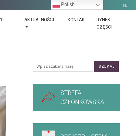
Polish
PL
ŻU
AKTUALNOŚCI
KONTAKT
RYNEK
CZĘŚCI
SZUKAJ
STREFA
CZŁONKOWSKA