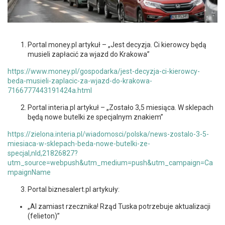
Portal money.pl artykuł – „Jest decyzja. Ci kierowcy będą
musieli zapłacić za wjazd do Krakowa”
https://www.money.pl/gospodarka/jest-decyzja-ci-kierowcy-
beda-musieli-zaplacic-za-wjazd-do-krakowa-
7166777443191424a.html
Portal interia.pl artykuł – „Zostało 3,5 miesiąca. W sklepach
będą nowe butelki ze specjalnym znakiem”
https://zielona.interia.pl/wiadomosci/polska/news-zostalo-3-5-
miesiaca-w-sklepach-beda-nowe-butelki-ze-
specjal,nId,21826827?
utm_source=webpush&utm_medium=push&utm_campaign=Ca
mpaignName
Portal biznesalert.pl artykuły:
„AI zamiast rzecznika! Rząd Tuska potrzebuje aktualizacji
(felieton)”