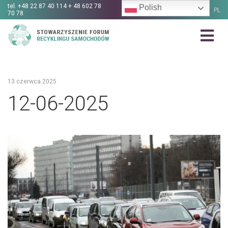
tel.
+48 22 87 40 114 + 48 602 78
Polish
PL
70 78
13 czerwca 2025
12-06-2025