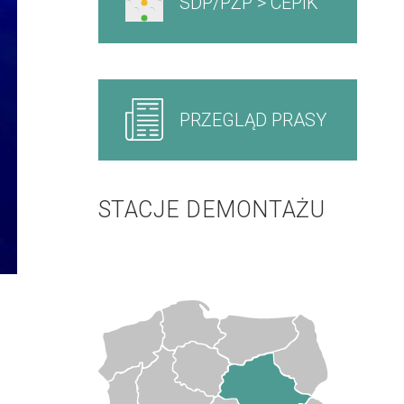
SDP/PZP > CEPIK
PRZEGLĄD PRASY
STACJE DEMONTAŻU