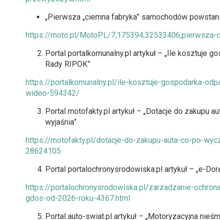
„Pierwsza „ciemna fabryka” samochodów powstani
https://moto.pl/MotoPL/7,175394,32533406,pierwsza-
Portal portalkomunalny.pl artykuł – „Ile kosztuj
Rady RIPOK”
https://portalkomunalny.pl/ile-kosztuje-gospodarka-od
wideo-594342/
Portal motofakty.pl artykuł – „Dotacje do zakupu
wyjaśnia”
https://motofakty.pl/dotacje-do-zakupu-auta-co-po-wy
28624105
Portal portalochronysrodowiska.pl artykuł – „e-
https://portalochronysrodowiska.pl/zarzadzanie-ochr
gdos-od-2026-roku-4367.html
Portal auto-swiat.pl artykuł – „Motoryzacyjna nie