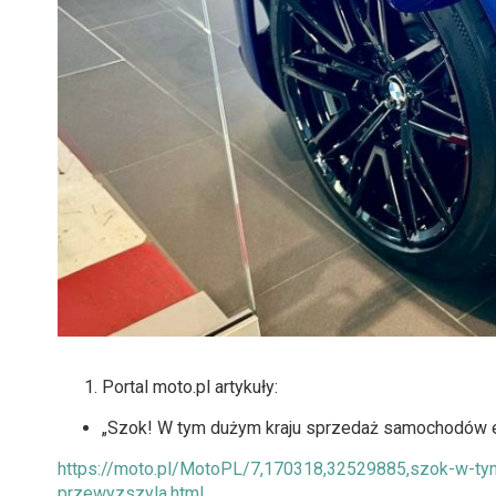
Portal moto.pl artykuły:
„Szok! W tym dużym kraju sprzedaż samochodów e
https://moto.pl/MotoPL/7,170318,32529885,szok-w-ty
przewyzszyla.html