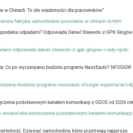
e w Chinach. To złe wiadomości dla pracowników”
ciemna-fabryka-samochodow-powstanie-w-chinach-to.html
e gospodarka odpadami? Odpowiada Daniel Stawecki z GPK Głogów 
padami-odpowiada-daniel-stawecki-z-gpk-glogow-i-rady-ripok-
 auta. Co po wyczerpaniu budżetu programu NaszEauto? NFOŚiGW
czerpaniu-budzetu-programu-naszeauto-nfosigw-wyjasnia/ar/c4
Doręczenia podstawowym kanałem komunikacji z GDOŚ od 2026 ro
ona-srodowiska/edoreczenia-podstawowym-kanalem-komunikacji
śmiertelność. Dziesięć samochodów, które przetrwają najgorsze