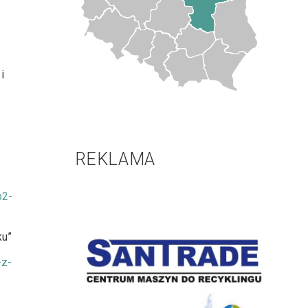
i
REKLAMA
p2-
ku”
-z-