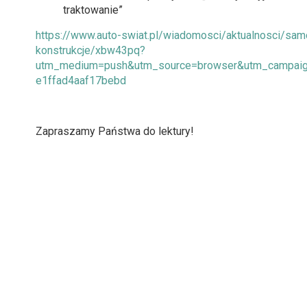
traktowanie”
https://www.auto-swiat.pl/wiadomosci/aktualnosci/sam
konstrukcje/xbw43pq?
utm_medium=push&utm_source=browser&utm_campaig
e1ffad4aaf17bebd
Zapraszamy Państwa do lektury!