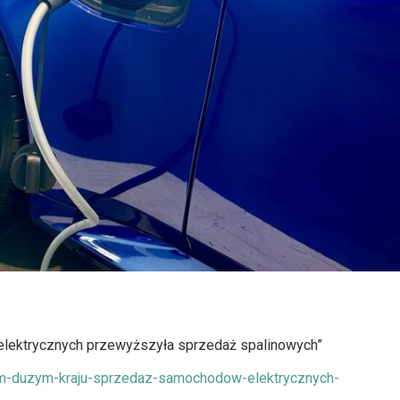
lektrycznych przewyższyła sprzedaż spalinowych”
m-duzym-kraju-sprzedaz-samochodow-elektrycznych-