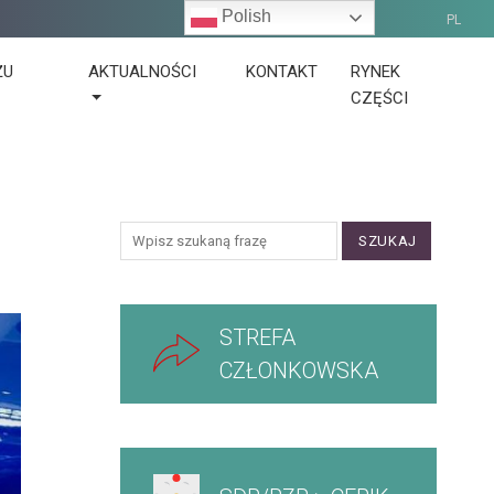
Polish
PL
ŻU
AKTUALNOŚCI
KONTAKT
RYNEK
CZĘŚCI
SZUKAJ
STREFA
CZŁONKOWSKA