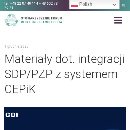
tel.
+48 22 87 40 114 + 48 602 78
Polish
PL
70 78
1 grudnia 2025
Materiały dot. integracji
SDP/PZP z systemem
CEPiK