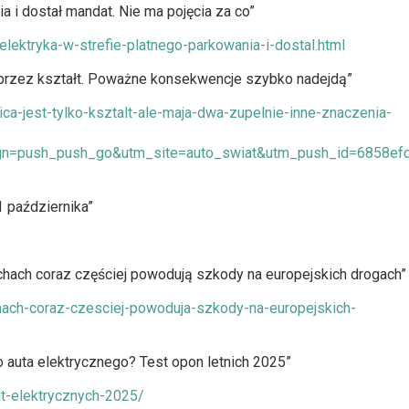
a i dostał mandat. Nie ma pojęcia za co”
ektryka-w-strefie-platnego-parkowania-i-dostal.html
-5 przez kształt. Poważne konsekwencje szybko nadejdą”
ca-jest-tylko-ksztalt-ale-maja-dwa-zupelnie-inne-znaczenia-
n=push_push_go&utm_site=auto_swiat&utm_push_id=6858ef
1 października”
lachach coraz częściej powodują szkody na europejskich drogach”
hach-coraz-czesciej-powoduja-szkody-na-europejskich-
o auta elektrycznego? Test opon letnich 2025”
ut-elektrycznych-2025/