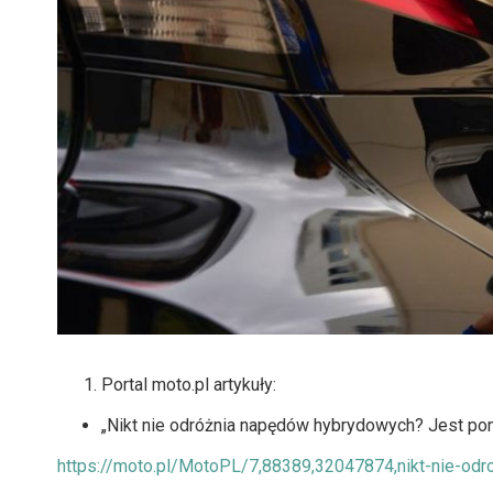
Portal moto.pl artykuły:
„Nikt nie odróżnia napędów hybrydowych? Jest pomy
https://moto.pl/MotoPL/7,88389,32047874,nikt-nie-od