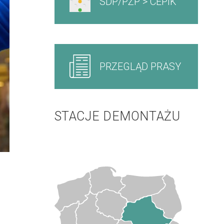
SDP/PZP > CEPIK
PRZEGLĄD PRASY
STACJE DEMONTAŻU