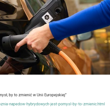
sł, by to zmienić w Unii Europejskiej”
roznia-napedow-hybrydowych-jest-pomysl-by-to-zmienic.html