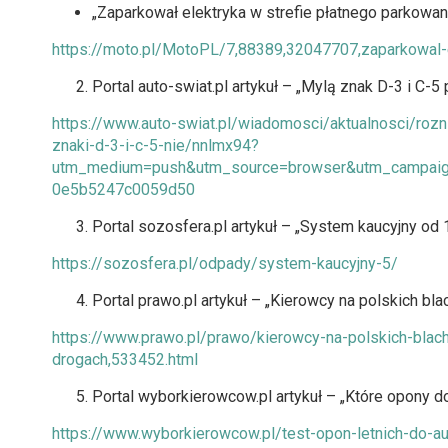
„Zaparkował elektryka w strefie płatnego parkowani
https://moto.pl/MotoPL/7,88389,32047707,zaparkowal-el
Portal auto-swiat.pl artykuł – „Mylą znak D-3 i C
https://www.auto-swiat.pl/wiadomosci/aktualnosci/rozni
znaki-d-3-i-c-5-nie/nnlmx94?
utm_medium=push&utm_source=browser&utm_campaig
0e5b5247c0059d50
Portal sozosfera.pl artykuł – „System kaucyjny od 
https://sozosfera.pl/odpady/system-kaucyjny-5/
Portal prawo.pl artykuł – „Kierowcy na polskich b
https://www.prawo.pl/prawo/kierowcy-na-polskich-blac
drogach,533452.html
Portal wyborkierowcow.pl artykuł – „Które opony d
https://www.wyborkierowcow.pl/test-opon-letnich-do-a