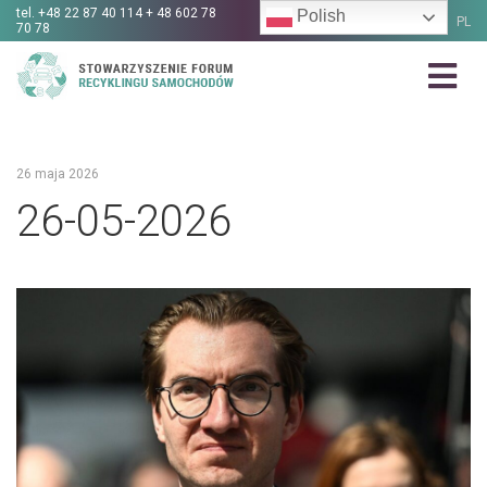
tel.
+48 22 87 40 114 + 48 602 78
Polish
PL
70 78
26 maja 2026
26-05-2026