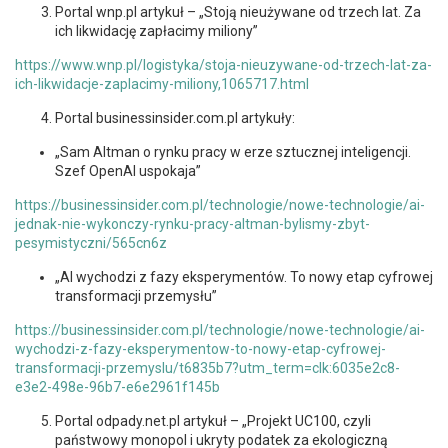
Portal wnp.pl artykuł – „Stoją nieużywane od trzech lat. Za
ich likwidację zapłacimy miliony”
https://www.wnp.pl/logistyka/stoja-nieuzywane-od-trzech-lat-za-
ich-likwidacje-zaplacimy-miliony,1065717.html
Portal businessinsider.com.pl artykuły:
„Sam Altman o rynku pracy w erze sztucznej inteligencji.
Szef OpenAI uspokaja”
https://businessinsider.com.pl/technologie/nowe-technologie/ai-
jednak-nie-wykonczy-rynku-pracy-altman-bylismy-zbyt-
pesymistyczni/565cn6z
„AI wychodzi z fazy eksperymentów. To nowy etap cyfrowej
transformacji przemysłu”
https://businessinsider.com.pl/technologie/nowe-technologie/ai-
wychodzi-z-fazy-eksperymentow-to-nowy-etap-cyfrowej-
transformacji-przemyslu/t6835b7?utm_term=clk:6035e2c8-
e3e2-498e-96b7-e6e2961f145b
Portal odpady.net.pl artykuł – „Projekt UC100, czyli
państwowy monopol i ukryty podatek za ekologiczną