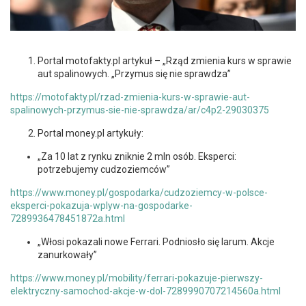
Portal motofakty.pl artykuł – „Rząd zmienia kurs w sprawie
aut spalinowych. „Przymus się nie sprawdza”
https://motofakty.pl/rzad-zmienia-kurs-w-sprawie-aut-
spalinowych-przymus-sie-nie-sprawdza/ar/c4p2-29030375
Portal money.pl artykuły:
„Za 10 lat z rynku zniknie 2 mln osób. Eksperci:
potrzebujemy cudzoziemców”
https://www.money.pl/gospodarka/cudzoziemcy-w-polsce-
eksperci-pokazuja-wplyw-na-gospodarke-
7289936478451872a.html
„Włosi pokazali nowe Ferrari. Podniosło się larum. Akcje
zanurkowały”
https://www.money.pl/mobility/ferrari-pokazuje-pierwszy-
elektryczny-samochod-akcje-w-dol-7289990707214560a.html