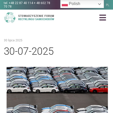
tel.
+48 22 87 40 114 + 48 602 78
Polish
PL
70 78
30 lipca 2025
30-07-2025