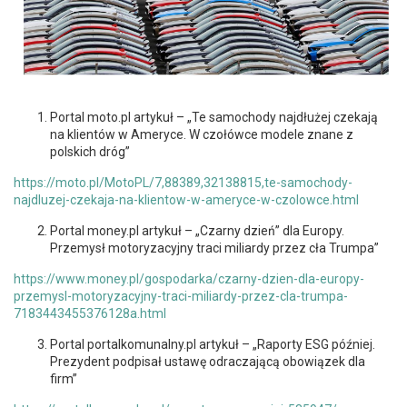
Portal moto.pl artykuł – „Te samochody najdłużej czekają
na klientów w Ameryce. W czołówce modele znane z
polskich dróg”
https://moto.pl/MotoPL/7,88389,32138815,te-samochody-
najdluzej-czekaja-na-klientow-w-ameryce-w-czolowce.html
Portal money.pl artykuł – „Czarny dzień” dla Europy.
Przemysł motoryzacyjny traci miliardy przez cła Trumpa”
https://www.money.pl/gospodarka/czarny-dzien-dla-europy-
przemysl-motoryzacyjny-traci-miliardy-przez-cla-trumpa-
7183443455376128a.html
Portal portalkomunalny.pl artykuł – „Raporty ESG później.
Prezydent podpisał ustawę odraczającą obowiązek dla
firm”