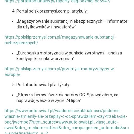
https://portalkomunalny.pl/raporty-esg-pozniej-585947/
Portal polskiprzemysl.com.pl artykuły:
„Magazynowanie substancji niebezpiecznych – informator
dla użytkowników i inwestorów”
https://polskiprzemysl.com.pl/magazynowanie-substancji-
niebezpiecznych/
„Europejska motoryzacja w punkcie zwrotnym – analiza
kondycji i kierunków przemian”
https://polskiprzemysl.com.pl/przemysl-motoryzacyjny-w-
europie/
Portal auto-swiat.pl artykuły:
„Straszą kierowców zmianami w OC. Sprawdziłem, co
naprawdę weszło w życie 24 lipca”
https://www.auto-swiat.pl/wiadomosci/aktualnosci/podobno-
wlasnie-zmienily-sie-przepisy-o-oc-sprawdzilem-czy-trzeba-sie-
bac/jwempe7?utm_source=www.auto-swiat.pl_viasg_auto-
swiat&utm_medium=referal&utm_campaign=leo_automatic&src
c=undefined&utm_v=2