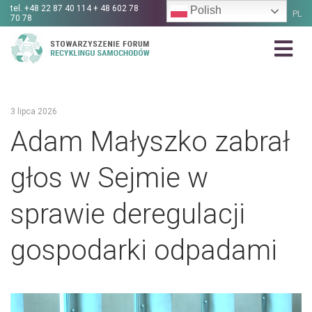
tel.
+48 22 87 40 114 + 48 602 78
Polish
PL
70 78
3 lipca 2026
Adam Małyszko zabrał
głos w Sejmie w
sprawie deregulacji
gospodarki odpadami