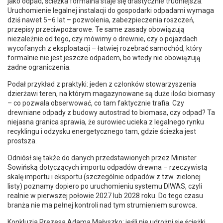
jako odpad, ścieżka formalna staje się drastycznie trudniejsza.
Uruchomienie legalnej instalacji do gospodarki odpadami wymaga
dziś nawet 5–6 lat – pozwolenia, zabezpieczenia roszczeń,
przepisy przeciwpożarowe. Te same zasady obowiązują
niezależnie od tego, czy mówimy o drewnie, czy o pojazdach
wycofanych z eksploatacji – łatwiej rozebrać samochód, który
formalnie nie jest jeszcze odpadem, bo wtedy nie obowiązują
żadne ograniczenia.
Podał przykład z praktyki: jeden z członków stowarzyszenia
dzierżawi teren, na którym magazynowane są duże ilości biomasy
– co pozwala obserwować, co tam faktycznie trafia. Czy
drewniane odpady z budowy autostrad to biomasa, czy odpad? Ta
niejasna granica sprawia, że surowiec ucieka z legalnego rynku
recyklingu i odzysku energetycznego tam, gdzie ścieżka jest
prostsza.
Odniósł się także do danych przedstawionych przez Minister
Sowińską dotyczących importu odpadów drewna – rzeczywistą
skalę importu i eksportu (szczególnie odpadów z tzw. zielonej
listy) poznamy dopiero po uruchomieniu systemu DIWAS, czyli
realnie w pierwszej połowie 2027 lub 2028 roku. Do tego czasu
branża nie ma pełnej kontroli nad tym strumieniem surowca.
Konkluzja Prezesa Adama Małyszko: jeśli nie udrożni się ścieżki