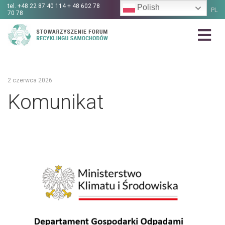
tel.
+48 22 87 40 114 + 48 602 78
Polish
PL
70 78
2 czerwca 2026
Komunikat