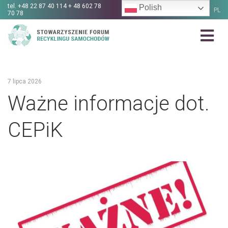
tel.
+48 22 87 40 114 + 48 602 78
Polish
PL
70 78
7 lipca 2026
Ważne informacje dot.
CEPiK